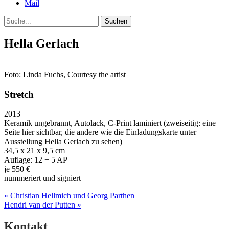
Mail
Suche
Hella Gerlach
Foto: Linda Fuchs, Courtesy the artist
Stretch
2013
Keramik ungebrannt, Autolack, C-Print laminiert (zweiseitig: eine
Seite hier sichtbar, die andere wie die Einladungskarte unter
Ausstellung Hella Gerlach zu sehen)
34,5 x 21 x 9,5 cm
Auflage: 12 + 5 AP
je 550 €
nummeriert und signiert
Post
« Christian Hellmich und Georg Parthen
Hendri van der Putten »
navigation
Kontakt