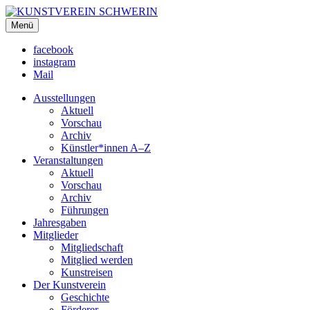
KUNSTVEREIN SCHWERIN
Menü
Für Mecklenburg und Vorpommern
facebook
instagram
Mail
Ausstellungen
Aktuell
Vorschau
Archiv
Künstler*innen A–Z
Veranstaltungen
Aktuell
Vorschau
Archiv
Führungen
Jahresgaben
Mitglieder
Mitgliedschaft
Mitglied werden
Kunstreisen
Der Kunstverein
Geschichte
Förderer