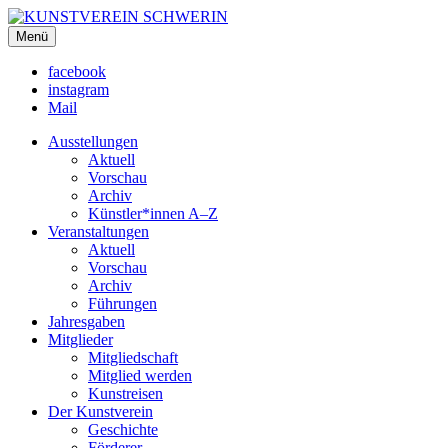
KUNSTVEREIN SCHWERIN
Menü
Für Mecklenburg und Vorpommern
facebook
instagram
Mail
Ausstellungen
Aktuell
Vorschau
Archiv
Künstler*innen A–Z
Veranstaltungen
Aktuell
Vorschau
Archiv
Führungen
Jahresgaben
Mitglieder
Mitgliedschaft
Mitglied werden
Kunstreisen
Der Kunstverein
Geschichte
Förderer