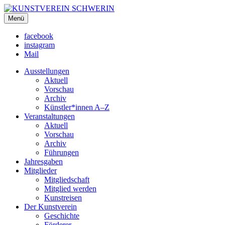
KUNSTVEREIN SCHWERIN
Menü
Für Mecklenburg und Vorpommern
facebook
instagram
Mail
Ausstellungen
Aktuell
Vorschau
Archiv
Künstler*innen A–Z
Veranstaltungen
Aktuell
Vorschau
Archiv
Führungen
Jahresgaben
Mitglieder
Mitgliedschaft
Mitglied werden
Kunstreisen
Der Kunstverein
Geschichte
Förderer