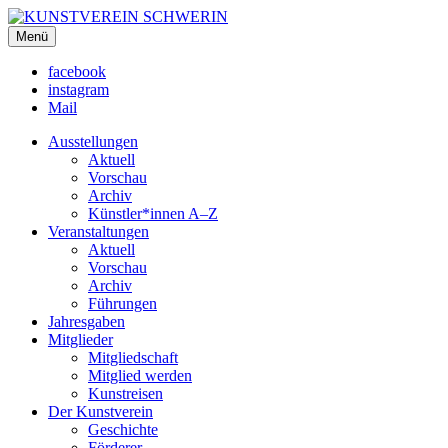
KUNSTVEREIN SCHWERIN
Menü
Für Mecklenburg und Vorpommern
facebook
instagram
Mail
Ausstellungen
Aktuell
Vorschau
Archiv
Künstler*innen A–Z
Veranstaltungen
Aktuell
Vorschau
Archiv
Führungen
Jahresgaben
Mitglieder
Mitgliedschaft
Mitglied werden
Kunstreisen
Der Kunstverein
Geschichte
Förderer