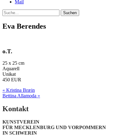
Mail
Suche
Eva Berendes
o.T.
25 x 25 cm
Aquarell
Unikat
450 EUR
Post
« Kristina Bræin
Bettina Allamoda »
navigation
Kontakt
KUNSTVEREIN
FÜR MECKLENBURG UND VORPOMMERN
IN SCHWERIN