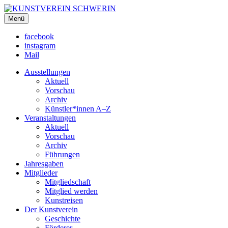
KUNSTVEREIN SCHWERIN
Menü
Für Mecklenburg und Vorpommern
facebook
instagram
Mail
Ausstellungen
Aktuell
Vorschau
Archiv
Künstler*innen A–Z
Veranstaltungen
Aktuell
Vorschau
Archiv
Führungen
Jahresgaben
Mitglieder
Mitgliedschaft
Mitglied werden
Kunstreisen
Der Kunstverein
Geschichte
Förderer