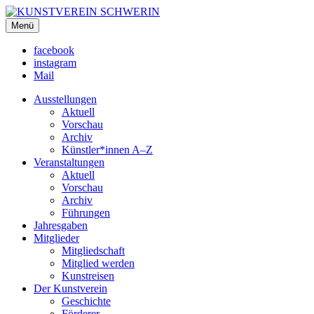
KUNSTVEREIN SCHWERIN
Menü
Für Mecklenburg und Vorpommern
facebook
instagram
Mail
Ausstellungen
Aktuell
Vorschau
Archiv
Künstler*innen A–Z
Veranstaltungen
Aktuell
Vorschau
Archiv
Führungen
Jahresgaben
Mitglieder
Mitgliedschaft
Mitglied werden
Kunstreisen
Der Kunstverein
Geschichte
Förderer