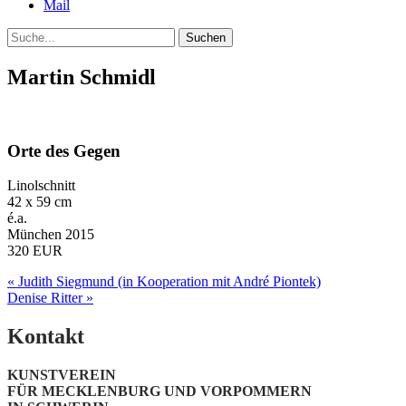
Mail
Suche
Martin Schmidl
Orte des Gegen
Linolschnitt
42 x 59 cm
é.a.
München 2015
320 EUR
Post
« Judith Siegmund (in Kooperation mit André Piontek)
Denise Ritter »
navigation
Kontakt
KUNSTVEREIN
FÜR MECKLENBURG UND VORPOMMERN