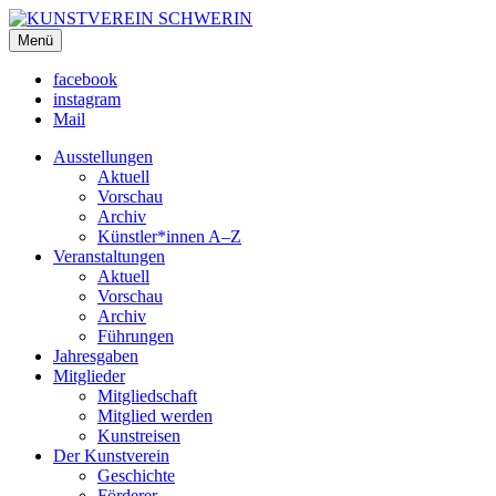
KUNSTVEREIN SCHWERIN
Menü
Für Mecklenburg und Vorpommern
facebook
instagram
Mail
Ausstellungen
Aktuell
Vorschau
Archiv
Künstler*innen A–Z
Veranstaltungen
Aktuell
Vorschau
Archiv
Führungen
Jahresgaben
Mitglieder
Mitgliedschaft
Mitglied werden
Kunstreisen
Der Kunstverein
Geschichte
Förderer