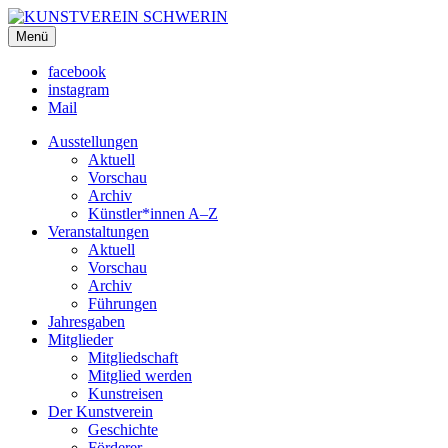
KUNSTVEREIN SCHWERIN
Menü
Für Mecklenburg und Vorpommern
facebook
instagram
Mail
Ausstellungen
Aktuell
Vorschau
Archiv
Künstler*innen A–Z
Veranstaltungen
Aktuell
Vorschau
Archiv
Führungen
Jahresgaben
Mitglieder
Mitgliedschaft
Mitglied werden
Kunstreisen
Der Kunstverein
Geschichte
Förderer