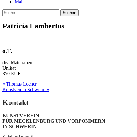
Mail
Suche
Patricia Lambertus
o.T.
div. Materialien
Unikat
350 EUR
Post
« Thomas Locher
Kunstverein Schwerin »
navigation
Kontakt
KUNSTVEREIN
FÜR MECKLENBURG UND VORPOMMERN
IN SCHWERIN
Spieltordamm 5