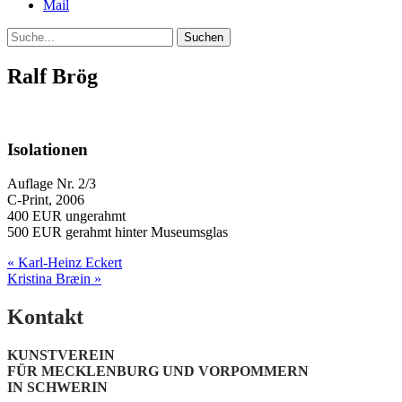
Mail
Suche
Ralf Brög
Isolationen
Auflage Nr. 2/3
C-Print, 2006
400 EUR ungerahmt
500 EUR gerahmt hinter Museumsglas
Post
« Karl-Heinz Eckert
Kristina Bræin »
navigation
Kontakt
KUNSTVEREIN
FÜR MECKLENBURG UND VORPOMMERN
IN SCHWERIN