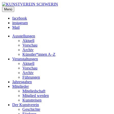
KUNSTVEREIN SCHWERIN
Menü
Für Mecklenburg und Vorpommern
facebook
instagram
Mail
Ausstellungen
Aktuell
Vorschau
Archiv
Künstler*innen A–Z
Veranstaltungen
Aktuell
Vorschau
Archiv
Führungen
Jahresgaben
Mitglieder
Mitgliedschaft
Mitglied werden
Kunstreisen
Der Kunstverein
Geschichte
Förderer