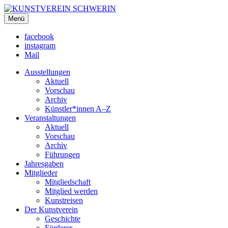
KUNSTVEREIN SCHWERIN
Menü
Für Mecklenburg und Vorpommern
facebook
instagram
Mail
Ausstellungen
Aktuell
Vorschau
Archiv
Künstler*innen A–Z
Veranstaltungen
Aktuell
Vorschau
Archiv
Führungen
Jahresgaben
Mitglieder
Mitgliedschaft
Mitglied werden
Kunstreisen
Der Kunstverein
Geschichte
Förderer