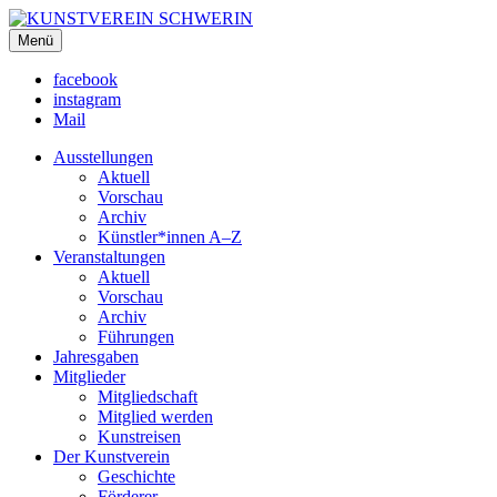
KUNSTVEREIN SCHWERIN
Menü
Für Mecklenburg und Vorpommern
facebook
instagram
Mail
Ausstellungen
Aktuell
Vorschau
Archiv
Künstler*innen A–Z
Veranstaltungen
Aktuell
Vorschau
Archiv
Führungen
Jahresgaben
Mitglieder
Mitgliedschaft
Mitglied werden
Kunstreisen
Der Kunstverein
Geschichte
Förderer