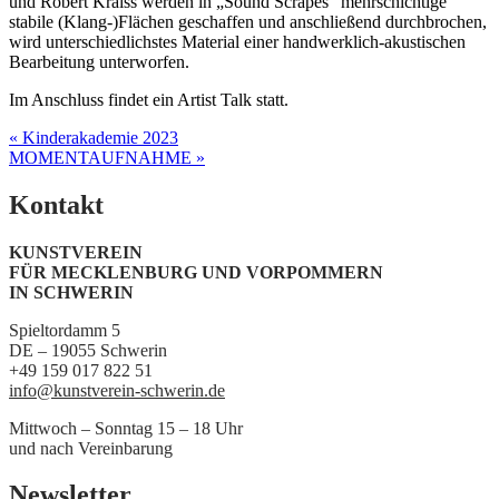
und Robert Kraiss werden in „Sound Scrapes“ mehrschichtige
stabile (Klang-)Flächen geschaffen und anschließend durchbrochen,
wird unterschiedlichstes Material einer handwerklich-akustischen
Bearbeitung unterworfen.
Im Anschluss findet ein Artist Talk statt.
Post
« Kinderakademie 2023
MOMENTAUFNAHME »
navigation
Kontakt
KUNSTVEREIN
FÜR MECKLENBURG UND VORPOMMERN
IN SCHWERIN
Spieltordamm 5
DE – 19055 Schwerin
+49 159 017 822 51
info@kunstverein-schwerin.de
Mittwoch – Sonntag 15 – 18 Uhr
und nach Vereinbarung
Newsletter