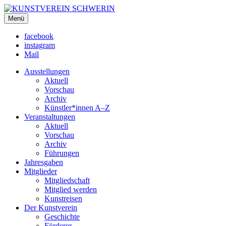
KUNSTVEREIN SCHWERIN
Menü
Für Mecklenburg und Vorpommern
facebook
instagram
Mail
Ausstellungen
Aktuell
Vorschau
Archiv
Künstler*innen A–Z
Veranstaltungen
Aktuell
Vorschau
Archiv
Führungen
Jahresgaben
Mitglieder
Mitgliedschaft
Mitglied werden
Kunstreisen
Der Kunstverein
Geschichte
Förderer