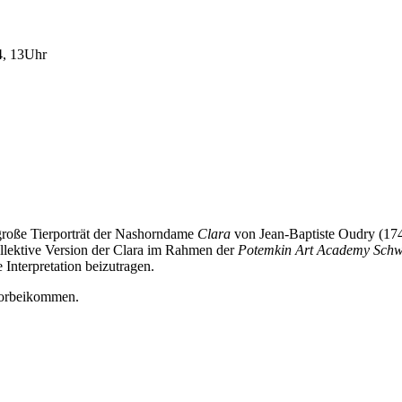
4, 13Uhr
große Tierporträt der Nashorndame
Clara
von Jean-Baptiste Oudry (174
llektive Version der Clara im Rahmen der
Potemkin Art Academy Schw
Interpretation beizutragen.
vorbeikommen.