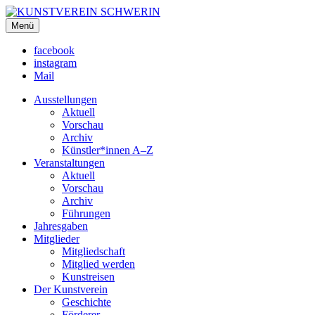
KUNSTVEREIN SCHWERIN
Menü
Für Mecklenburg und Vorpommern
facebook
instagram
Mail
Ausstellungen
Aktuell
Vorschau
Archiv
Künstler*innen A–Z
Veranstaltungen
Aktuell
Vorschau
Archiv
Führungen
Jahresgaben
Mitglieder
Mitgliedschaft
Mitglied werden
Kunstreisen
Der Kunstverein
Geschichte
Förderer