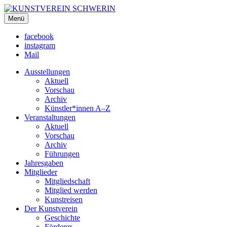
KUNSTVEREIN SCHWERIN
Menü
Für Mecklenburg und Vorpommern
facebook
instagram
Mail
Ausstellungen
Aktuell
Vorschau
Archiv
Künstler*innen A–Z
Veranstaltungen
Aktuell
Vorschau
Archiv
Führungen
Jahresgaben
Mitglieder
Mitgliedschaft
Mitglied werden
Kunstreisen
Der Kunstverein
Geschichte
Förderer