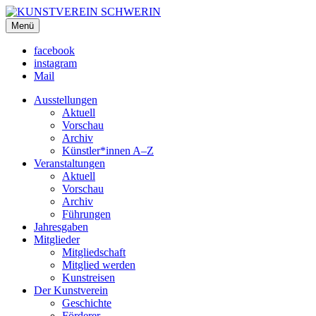
KUNSTVEREIN SCHWERIN
Menü
Für Mecklenburg und Vorpommern
facebook
instagram
Mail
Ausstellungen
Aktuell
Vorschau
Archiv
Künstler*innen A–Z
Veranstaltungen
Aktuell
Vorschau
Archiv
Führungen
Jahresgaben
Mitglieder
Mitgliedschaft
Mitglied werden
Kunstreisen
Der Kunstverein
Geschichte
Förderer